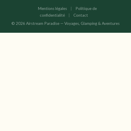
Mentions légales
|
Politique de
confidentialité
|
Contact
© 2026 Airstream Paradise — Voyages, Glamping & Aventures