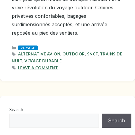
vraie révolution du voyage outdoor. Cabines
privatives confortables, bagages
surdimensionnés acceptés, et une arrivée
reposée au pied des sentiers.
CATEGORIES
VOYAGE
TAGS
ALTERNATIVE AVION
,
OUTDOOR
,
SNCF
,
TRAINS DE
NUIT
,
VOYAGE DURABLE
LEAVE A COMMENT
Search
Search