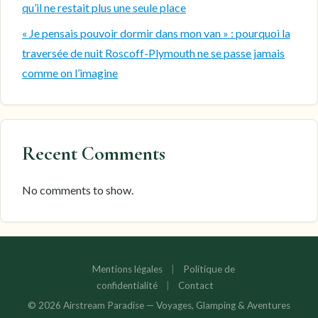
qu’il ne restait plus une seule place
« Je pensais pouvoir dormir dans mon van » : pourquoi la
traversée de nuit Roscoff-Plymouth ne se passe jamais
comme on l’imagine
Recent Comments
No comments to show.
Mentions légales
|
Politique de
confidentialité
|
Contact
© 2026 Airstream Paradise — Voyages, Glamping & Aventures