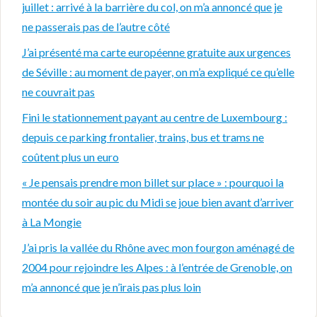
juillet : arrivé à la barrière du col, on m’a annoncé que je
ne passerais pas de l’autre côté
J’ai présenté ma carte européenne gratuite aux urgences
de Séville : au moment de payer, on m’a expliqué ce qu’elle
ne couvrait pas
Fini le stationnement payant au centre de Luxembourg :
depuis ce parking frontalier, trains, bus et trams ne
coûtent plus un euro
« Je pensais prendre mon billet sur place » : pourquoi la
montée du soir au pic du Midi se joue bien avant d’arriver
à La Mongie
J’ai pris la vallée du Rhône avec mon fourgon aménagé de
2004 pour rejoindre les Alpes : à l’entrée de Grenoble, on
m’a annoncé que je n’irais pas plus loin