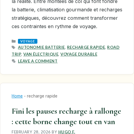
la réalité. Entre montées de col qui font fondre
la batterie, climatisation gourmande et recharges
stratégiques, découvrez comment transformer
ces contraintes en rythme de voyage.
CATEGORIES
VOYAGE
TAGS
AUTONOMIE BATTERIE
,
RECHARGE RAPIDE
,
ROAD
TRIP
,
VAN ÉLECTRIQUE
,
VOYAGE DURABLE
LEAVE A COMMENT
Home
-
recharge rapide
Fini les pauses recharge à rallonge
: cette borne change tout en van
FEBRUARY 28, 2026
BY
HUGO F.