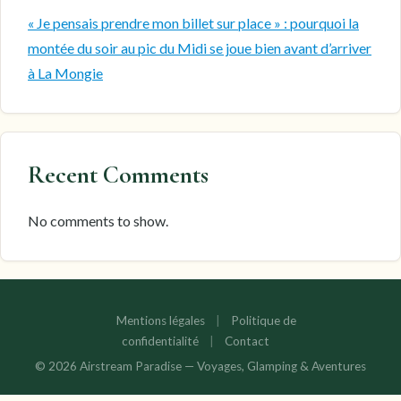
« Je pensais prendre mon billet sur place » : pourquoi la
montée du soir au pic du Midi se joue bien avant d’arriver
à La Mongie
Recent Comments
No comments to show.
Mentions légales
|
Politique de
confidentialité
|
Contact
© 2026 Airstream Paradise — Voyages, Glamping & Aventures