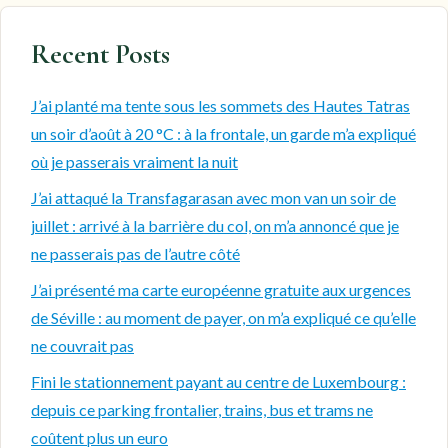
Recent Posts
J’ai planté ma tente sous les sommets des Hautes Tatras
un soir d’août à 20 °C : à la frontale, un garde m’a expliqué
où je passerais vraiment la nuit
J’ai attaqué la Transfagarasan avec mon van un soir de
juillet : arrivé à la barrière du col, on m’a annoncé que je
ne passerais pas de l’autre côté
J’ai présenté ma carte européenne gratuite aux urgences
de Séville : au moment de payer, on m’a expliqué ce qu’elle
ne couvrait pas
Fini le stationnement payant au centre de Luxembourg :
depuis ce parking frontalier, trains, bus et trams ne
coûtent plus un euro