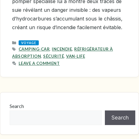
pompier spécialisé lui a montré deux traces de
suie révélant un danger invisible : des vapeurs
d’hydrocarbures s’accumulant sous le châssis,
créant un risque d’incendie facilement évitable.
CATEGORIES
VOYAGE
TAGS
CAMPING-CAR
,
INCENDIE
,
RÉFRIGÉRATEUR À
ABSORPTION
,
SÉCURITÉ
,
VAN-LIFE
LEAVE A COMMENT
Search
Search