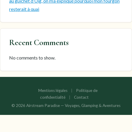
au guichet d’Uig, on m’a expliqué pourquoi mon fourgon
resterait à quai
Recent Comments
No comments to show.
Mentions légales
|
Politique de
confidentialité
|
Contact
© 2026 Airstream Paradise — Voyages, Glamping & Aventures