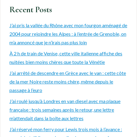
Recent Posts
J’ai pris la vallée du Rhône avec mon fourgon aménagé de
2004 pour rejoindre les Alpes : à l’entrée de Grenoble, on
m’a annoncé que je n’irais pas plus loin
À 2 h de train de Venise, cette ville italienne affiche des
nuitées bien moins chères que toute la Vénétie
J’ai arrêté de descendre en Grèce avec le van : cette côte
de la mer Noire reste moins chère, même depuis le
passage à l’euro
J’ai roulé jusqu’à Londres en van diesel avec ma plaque
française : trois semaines après le retour, une lettre
m’attendait dans la boîte aux lettres
J’ai réservé mon ferry pour Lewis trois mois à l’avance :