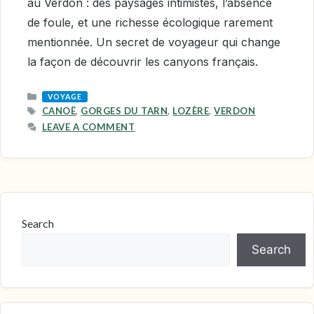
au Verdon : des paysages intimistes, l’absence
de foule, et une richesse écologique rarement
mentionnée. Un secret de voyageur qui change
la façon de découvrir les canyons français.
CATEGORIES
VOYAGE
TAGS
CANOË
,
GORGES DU TARN
,
LOZÈRE
,
VERDON
LEAVE A COMMENT
Search
Search