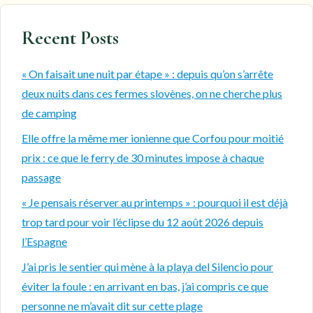
Recent Posts
« On faisait une nuit par étape » : depuis qu’on s’arrête
deux nuits dans ces fermes slovènes, on ne cherche plus
de camping
Elle offre la même mer ionienne que Corfou pour moitié
prix : ce que le ferry de 30 minutes impose à chaque
passage
« Je pensais réserver au printemps » : pourquoi il est déjà
trop tard pour voir l’éclipse du 12 août 2026 depuis
l’Espagne
J’ai pris le sentier qui mène à la playa del Silencio pour
éviter la foule : en arrivant en bas, j’ai compris ce que
personne ne m’avait dit sur cette plage