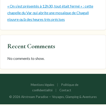
« On s’est présentés à 12h30, tout était fermé » : cette
chapelle du Var qui abrite une mosaïque de Chagall
n’ouvre qu’à des heures très précises
Recent Comments
No comments to show.
Mentions légales
|
Politique de
confidentialité
|
Contact
© 2026 Airstream Paradise — Voyages, Glamping & Aventures