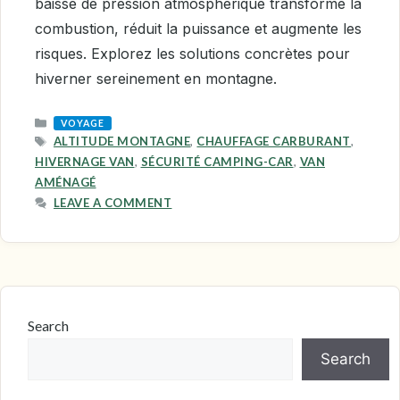
baisse de pression atmosphérique transforme la
combustion, réduit la puissance et augmente les
risques. Explorez les solutions concrètes pour
hiverner sereinement en montagne.
CATEGORIES
VOYAGE
TAGS
ALTITUDE MONTAGNE
,
CHAUFFAGE CARBURANT
,
HIVERNAGE VAN
,
SÉCURITÉ CAMPING-CAR
,
VAN
AMÉNAGÉ
LEAVE A COMMENT
Search
Search