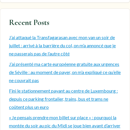
Recent Posts
J’ai attaqué la Transfagarasan avec mon van un soir de
juillet : arrivé à la barrière du col, on m’a annoncé que je
ne passerais pas de l’autre côté
J’ai présenté ma carte européenne gratuite aux urgences
de Séville : au moment de payer, on m’a expliqué ce qu’elle
ne couvrait pas
Fini le stationnement payant au centre de Luxembourg :
depuis ce parking frontalier, trains, bus et trams ne
coûtent plus un euro
« Je pensais prendre mon billet sur place » : pourquoi la
montée du soir au pic du Midi se joue bien avant d’arriver