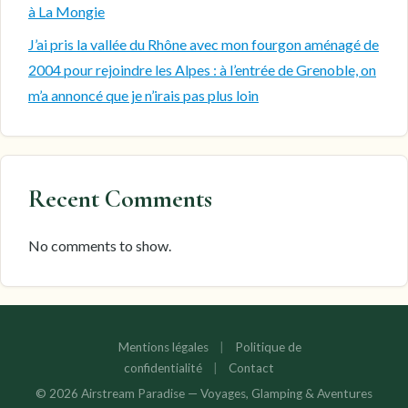
à La Mongie
J’ai pris la vallée du Rhône avec mon fourgon aménagé de
2004 pour rejoindre les Alpes : à l’entrée de Grenoble, on
m’a annoncé que je n’irais pas plus loin
Recent Comments
No comments to show.
Mentions légales
|
Politique de
confidentialité
|
Contact
© 2026 Airstream Paradise — Voyages, Glamping & Aventures