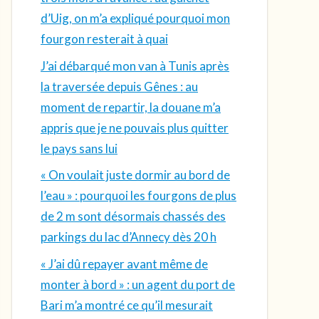
d’Uig, on m’a expliqué pourquoi mon
fourgon resterait à quai
J’ai débarqué mon van à Tunis après
la traversée depuis Gênes : au
moment de repartir, la douane m’a
appris que je ne pouvais plus quitter
le pays sans lui
« On voulait juste dormir au bord de
l’eau » : pourquoi les fourgons de plus
de 2 m sont désormais chassés des
parkings du lac d’Annecy dès 20 h
« J’ai dû repayer avant même de
monter à bord » : un agent du port de
Bari m’a montré ce qu’il mesurait