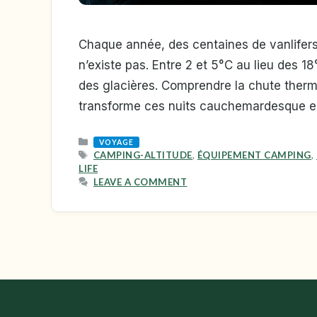
Chaque année, des centaines de vanlifers 
n’existe pas. Entre 2 et 5°C au lieu des 
des glacières. Comprendre la chute thermi
transforme ces nuits cauchemardesque en
CATEGORIES
VOYAGE
TAGS
CAMPING-ALTITUDE
,
ÉQUIPEMENT CAMPING
,
LIFE
LEAVE A COMMENT