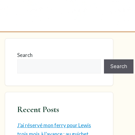
Search
Search
Recent Posts
J’ai réservé mon ferry pour Lewis
trois mois à l’avance : au guichet