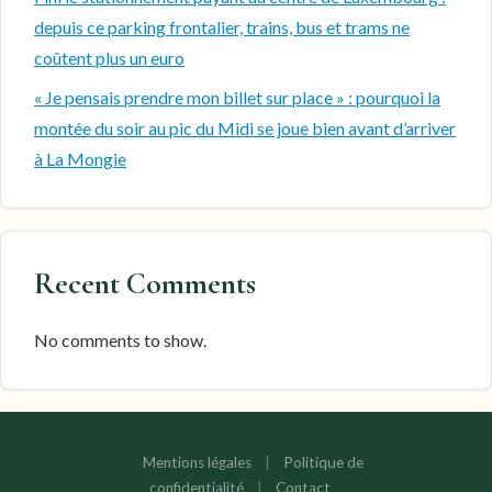
depuis ce parking frontalier, trains, bus et trams ne
coûtent plus un euro
« Je pensais prendre mon billet sur place » : pourquoi la
montée du soir au pic du Midi se joue bien avant d’arriver
à La Mongie
Recent Comments
No comments to show.
Mentions légales
|
Politique de
confidentialité
|
Contact