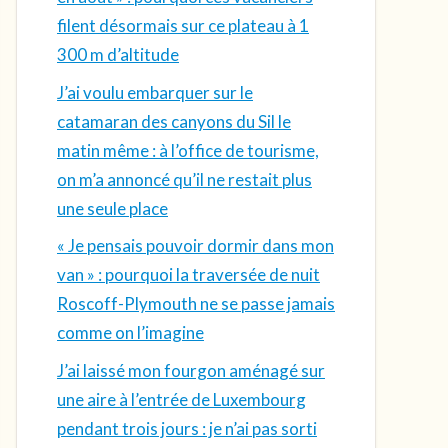
filent désormais sur ce plateau à 1
300 m d’altitude
J’ai voulu embarquer sur le
catamaran des canyons du Sil le
matin même : à l’office de tourisme,
on m’a annoncé qu’il ne restait plus
une seule place
« Je pensais pouvoir dormir dans mon
van » : pourquoi la traversée de nuit
Roscoff-Plymouth ne se passe jamais
comme on l’imagine
J’ai laissé mon fourgon aménagé sur
une aire à l’entrée de Luxembourg
pendant trois jours : je n’ai pas sorti