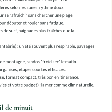
olérés selon les zones, rythme doux.
pour se rafraîchir sans chercher une plage.
 pour débuter et rouler sans fatigue.
ts de surf, baignades plus fraîches que la
antabrie) : un été souvent plus respirable, paysages
s de montagne, randos “froid sec” le matin.
 organisés, étapes courtes efficaces.
se, format compact, très bon en itinérance.
nvies et votre budget) : la mer comme clim naturelle,
il de minuit