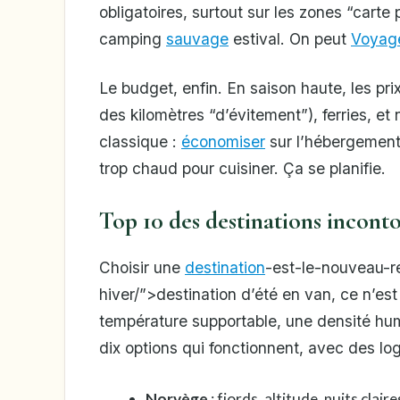
obligatoires, surtout sur les zones “carte 
camping
sauvage
estival. On peut
Voyag
Le budget, enfin. En saison haute, les pri
des kilomètres “d’évitement”), ferries, e
classique :
économiser
sur l’hébergement,
trop chaud pour cuisiner. Ça se planifie.
Top 10 des destinations incont
Choisir une
destination
-est-le-nouveau-r
hiver/”>destination d’été en van, ce n’est 
température supportable, une densité huma
dix options qui fonctionnent, avec des log
Norvège
: fjords, altitude, nuits cla