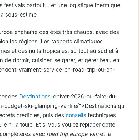
s festivals partout… et une logistique thermique
 la sous-estime.
’Europe enchaîne des étés très chauds, avec des
on les régions. Les rapports climatiques
es et des nuits tropicales, surtout au sud et à
 de dormir, cuisiner, se garer, et gérer l’eau en
endent-vraiment-service-en-road-trip-ou-en-
nner des
Destinations
-dhiver-2026-ou-faire-du-
n-budget-ski-glamping-vanlife/”>Destinations qui
secrets crédibles, puis des
conseils
techniques
ule ni la foule. Et si vous voulez replacer cette
s compléterez avec
road trip europe van
et la