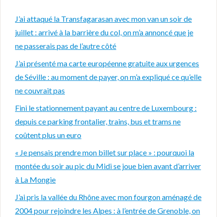
J’ai attaqué la Transfagarasan avec mon van un soir de
juillet : arrivé à la barrière du col, on m’a annoncé que je
ne passerais pas de l’autre côté
J’ai présenté ma carte européenne gratuite aux urgences
de Séville : au moment de payer, on m’a expliqué ce qu’elle
ne couvrait pas
Fini le stationnement payant au centre de Luxembourg :
depuis ce parking frontalier, trains, bus et trams ne
coûtent plus un euro
« Je pensais prendre mon billet sur place » : pourquoi la
montée du soir au pic du Midi se joue bien avant d’arriver
à La Mongie
J’ai pris la vallée du Rhône avec mon fourgon aménagé de
2004 pour rejoindre les Alpes : à l’entrée de Grenoble, on