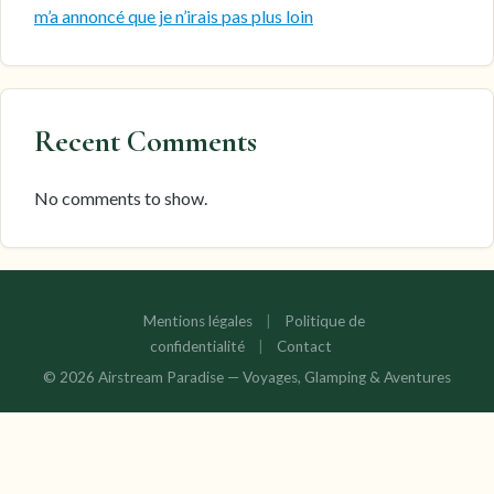
m’a annoncé que je n’irais pas plus loin
Recent Comments
No comments to show.
Mentions légales
|
Politique de
confidentialité
|
Contact
© 2026 Airstream Paradise — Voyages, Glamping & Aventures