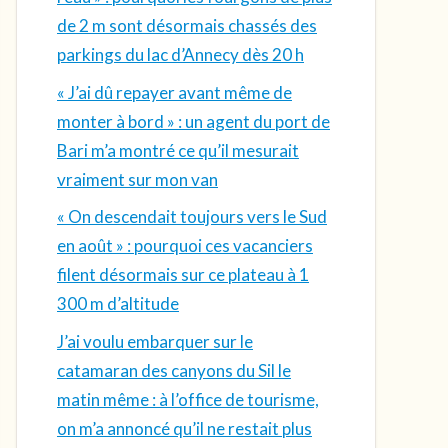
de 2 m sont désormais chassés des
parkings du lac d’Annecy dès 20 h
« J’ai dû repayer avant même de
monter à bord » : un agent du port de
Bari m’a montré ce qu’il mesurait
vraiment sur mon van
« On descendait toujours vers le Sud
en août » : pourquoi ces vacanciers
filent désormais sur ce plateau à 1
300 m d’altitude
J’ai voulu embarquer sur le
catamaran des canyons du Sil le
matin même : à l’office de tourisme,
on m’a annoncé qu’il ne restait plus