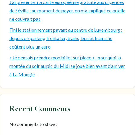
J’ai présenté ma carte européenne gratuite aux urgences
de Séville : au moment de payer, on m’a expliqué ce qu’elle
ne couvrait pas
Fini le stationnement payant au centre de Luxembourg :
depuis ce parking frontalier, trains, bus et trams ne
coûtent plus un euro
« Je pensais prendre mon billet sur place » : pourquoi la
montée du soir au pic du Midi se joue bien avant d’arriver
à La Mongie
Recent Comments
No comments to show.