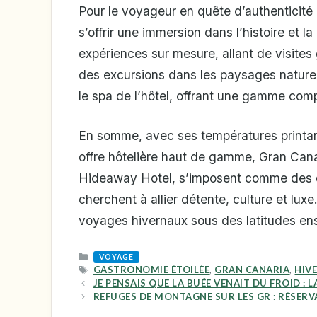
Pour le voyageur en quête d’authenticité 
s’offrir une immersion dans l’histoire et l
expériences sur mesure, allant de visites
des excursions dans les paysages naturels
le spa de l’hôtel, offrant une gamme compl
En somme, avec ses températures printaniè
offre hôtelière haut de gamme, Gran Canari
Hideaway Hotel, s’imposent comme des d
cherchent à allier détente, culture et luxe
voyages hivernaux sous des latitudes ens
CATEGORIES
VOYAGE
TAGS
GASTRONOMIE ÉTOILÉE
,
GRAN CANARIA
,
HIV
JE PENSAIS QUE LA BUÉE VENAIT DU FROID :
REFUGES DE MONTAGNE SUR LES GR : RÉSER