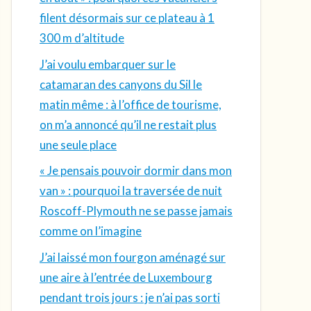
filent désormais sur ce plateau à 1
300 m d’altitude
J’ai voulu embarquer sur le
catamaran des canyons du Sil le
matin même : à l’office de tourisme,
on m’a annoncé qu’il ne restait plus
une seule place
« Je pensais pouvoir dormir dans mon
van » : pourquoi la traversée de nuit
Roscoff-Plymouth ne se passe jamais
comme on l’imagine
J’ai laissé mon fourgon aménagé sur
une aire à l’entrée de Luxembourg
pendant trois jours : je n’ai pas sorti