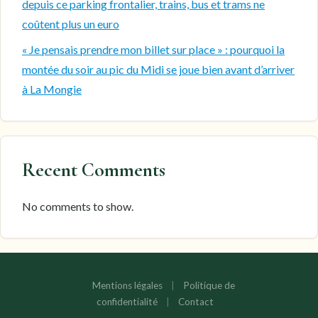
depuis ce parking frontalier, trains, bus et trams ne
coûtent plus un euro
« Je pensais prendre mon billet sur place » : pourquoi la
montée du soir au pic du Midi se joue bien avant d’arriver
à La Mongie
Recent Comments
No comments to show.
Mentions légales
|
Politique de
confidentialité
|
Contact