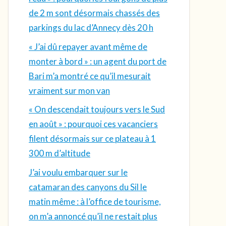
de 2 m sont désormais chassés des
parkings du lac d’Annecy dès 20 h
« J’ai dû repayer avant même de
monter à bord » : un agent du port de
Bari m’a montré ce qu’il mesurait
vraiment sur mon van
« On descendait toujours vers le Sud
en août » : pourquoi ces vacanciers
filent désormais sur ce plateau à 1
300 m d’altitude
J’ai voulu embarquer sur le
catamaran des canyons du Sil le
matin même : à l’office de tourisme,
on m’a annoncé qu’il ne restait plus