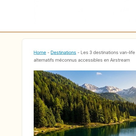
Home
-
Destinations
-
Les 3 destinations van-li
alternatifs méconnus accessibles en Airstream