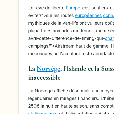
Le rêve de liberté
Europe
-ces-sentiers-ou
eviter/”>sur les routes
européennes
conna
mythiques de la van-life ont vu leurs coût
plupart des nomades modernes, même é
avril-cette-difference-de-timing-qui-
cha
campings/”>Airstream haut de gamme. He
méconnues où l’aventure reste abordable
La
Norvège
, l’Islande et la Sui
inaccessible
La Norvège affiche désormais une moyenne
légendaires en mirages financiers. L’h
250€ la nuit en haute saison, sans compt
stationnement
et d’alimentation qui attei