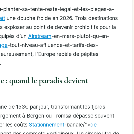
-planter-sa-tente-reste-legal-et-les-pieges-a-
ît
une douche froide en 2026. Trois destinations
s exploser au point de devenir prohibitifs pour la
quipés d’un
Airstream
-en-mars-plutot-qu-en-
nge
-tout-niveau-affluence-et-tarifs-des-
ureusement, l’Europe recèle de pépites
.
sse : quand le paradis devient
 de 153€ par jour, transformant les fjords
ébergement à Bergen ou Tromsø dépasse souvent
er les coûts
Stationnement
-banale/”>
de
gnent des sommets vertigineux. Un simple litre de