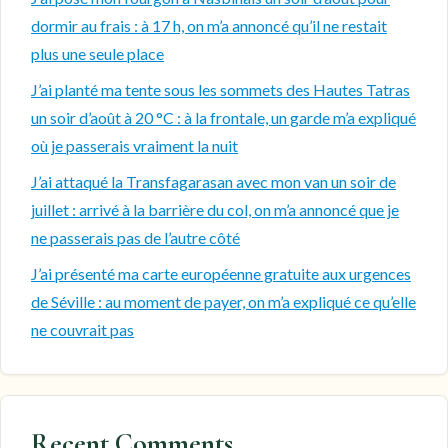
dormir au frais : à 17 h, on m’a annoncé qu’il ne restait
plus une seule place
J’ai planté ma tente sous les sommets des Hautes Tatras
un soir d’août à 20 °C : à la frontale, un garde m’a expliqué
où je passerais vraiment la nuit
J’ai attaqué la Transfagarasan avec mon van un soir de
juillet : arrivé à la barrière du col, on m’a annoncé que je
ne passerais pas de l’autre côté
J’ai présenté ma carte européenne gratuite aux urgences
de Séville : au moment de payer, on m’a expliqué ce qu’elle
ne couvrait pas
Recent Comments