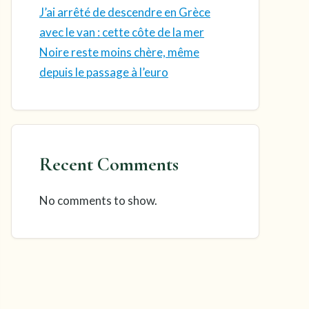
J’ai arrêté de descendre en Grèce
avec le van : cette côte de la mer
Noire reste moins chère, même
depuis le passage à l’euro
Recent Comments
No comments to show.