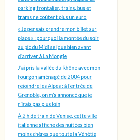
parking frontalier, trains, bus et
trams ne coûtent plus un euro
« Je pensais prendre mon billet sur
place » : pourquoi la montée du soir
au pic du Midi se joue bien avant
d’arriver à La Mongie
J’ai pris la vallée du Rhône avec mon
fourgon aménagé de 2004 pour
rejoindre les Alpes : à l’entrée de
Grenoble, on m’a annoncé que je
n’irais pas plus loin
À 2 h de train de Venise, cette ville
italienne affiche des nuitées bien
moins chères que toute la Vénétie