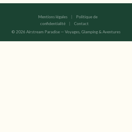
Mentions légales
|
Politique de
confidentialité
|
Contact
© 2026 Airstream Paradise — Voyages, Glamping & Aventures