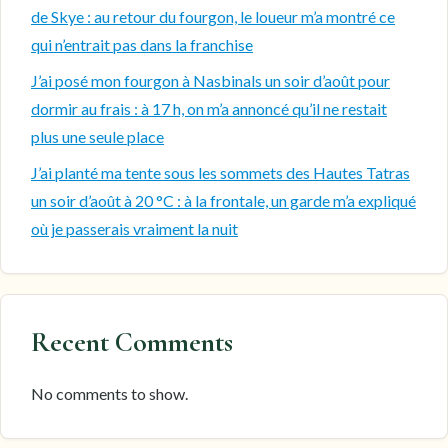
de Skye : au retour du fourgon, le loueur m’a montré ce
qui n’entrait pas dans la franchise
J’ai posé mon fourgon à Nasbinals un soir d’août pour
dormir au frais : à 17 h, on m’a annoncé qu’il ne restait
plus une seule place
J’ai planté ma tente sous les sommets des Hautes Tatras
un soir d’août à 20 °C : à la frontale, un garde m’a expliqué
où je passerais vraiment la nuit
Recent Comments
No comments to show.