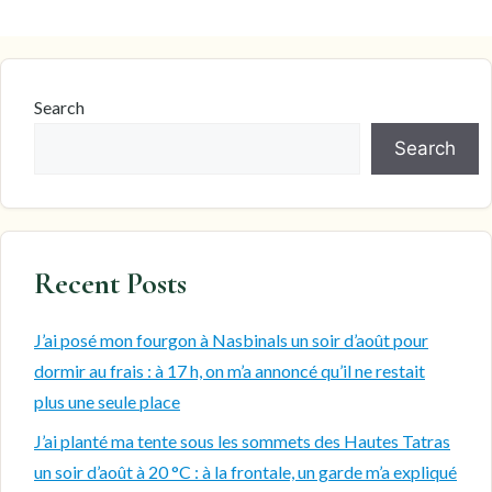
Search
Search
Recent Posts
J’ai posé mon fourgon à Nasbinals un soir d’août pour
dormir au frais : à 17 h, on m’a annoncé qu’il ne restait
plus une seule place
J’ai planté ma tente sous les sommets des Hautes Tatras
un soir d’août à 20 °C : à la frontale, un garde m’a expliqué