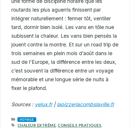
une forme de discipline horaire que les
routards les plus aguerris finissent par
intégrer naturellement : fermer tôt, ventiler
tard, dormir bien isolé. Les vans en tôle nue
subissent la chaleur. Les vans bien pensés la
jouent contre la montre. Et sur un road trip de
trois semaines en plein mois d’août dans le
sud de l’Europe, la différence entre les deux,
c’est souvent la différence entre un voyage
mémorable et une longue série de nuits à
fixer le plafond.
Sources :
velux.fr
|
lapizzeriacombslaville.fr
CATEGORIES
VOYAGE
TAGS
CHALEUR EXTRÊME
,
CONSEILS PRATIQUES
,