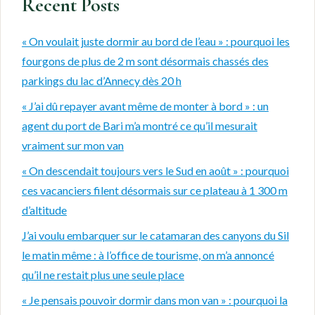
Recent Posts
« On voulait juste dormir au bord de l’eau » : pourquoi les
fourgons de plus de 2 m sont désormais chassés des
parkings du lac d’Annecy dès 20 h
« J’ai dû repayer avant même de monter à bord » : un
agent du port de Bari m’a montré ce qu’il mesurait
vraiment sur mon van
« On descendait toujours vers le Sud en août » : pourquoi
ces vacanciers filent désormais sur ce plateau à 1 300 m
d’altitude
J’ai voulu embarquer sur le catamaran des canyons du Sil
le matin même : à l’office de tourisme, on m’a annoncé
qu’il ne restait plus une seule place
« Je pensais pouvoir dormir dans mon van » : pourquoi la