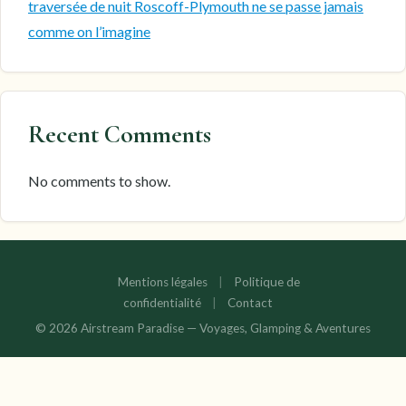
traversée de nuit Roscoff-Plymouth ne se passe jamais
comme on l’imagine
Recent Comments
No comments to show.
Mentions légales
|
Politique de
confidentialité
|
Contact
© 2026 Airstream Paradise — Voyages, Glamping & Aventures