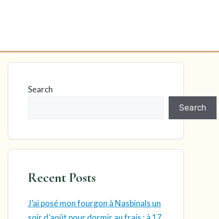
Search
Search
Recent Posts
J’ai posé mon fourgon à Nasbinals un
soir d’août pour dormir au frais : à 17