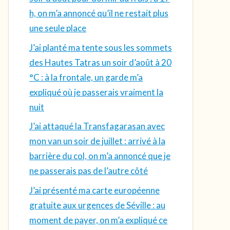
h, on m’a annoncé qu’il ne restait plus
une seule place
J’ai planté ma tente sous les sommets
des Hautes Tatras un soir d’août à 20
°C : à la frontale, un garde m’a
expliqué où je passerais vraiment la
nuit
J’ai attaqué la Transfagarasan avec
mon van un soir de juillet : arrivé à la
barrière du col, on m’a annoncé que je
ne passerais pas de l’autre côté
J’ai présenté ma carte européenne
gratuite aux urgences de Séville : au
moment de payer, on m’a expliqué ce