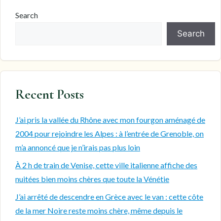
Search
Search
Recent Posts
J’ai pris la vallée du Rhône avec mon fourgon aménagé de
2004 pour rejoindre les Alpes : à l’entrée de Grenoble, on
m’a annoncé que je n’irais pas plus loin
À 2 h de train de Venise, cette ville italienne affiche des
nuitées bien moins chères que toute la Vénétie
J’ai arrêté de descendre en Grèce avec le van : cette côte
de la mer Noire reste moins chère, même depuis le