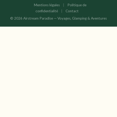
Mentions légales
|
Politique de
confidentialité
|
Contact
© 2026 Airstream Paradise — Voyages, Glamping & Aventures