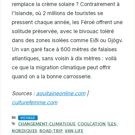
remplace la crème solaire ? Contrairement à
l’Islande, où 2 millions de touristes se
pressent chaque année, les Féroé offrent une
solitude préservée, avec le bivouac toléré
dans des zones isolées comme Eiði ou Gjógv.
Un van garé face à 600 mètres de falaises
atlantiques, sans voisin à dix mètres : voilà
ce que la migration climatique peut offrir
quand on a la bonne carrosserie.
Sources :
aquitaineonline.com
|
culturefemme.com
CATEGORIES
VOYAGE
TAGS
CHANGEMENT-CLIMATIQUE
,
COOLCATION
,
ÎLES-
NORDIQUES
,
ROAD-TRIP
,
VAN-LIFE