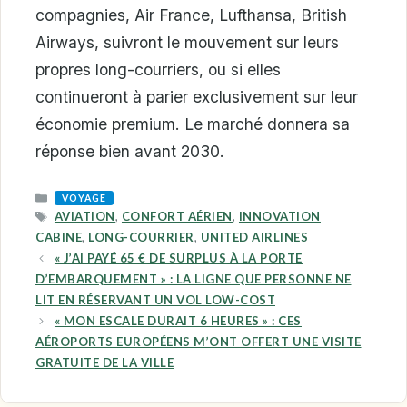
compagnies, Air France, Lufthansa, British
Airways, suivront le mouvement sur leurs
propres long-courriers, ou si elles
continueront à parier exclusivement sur leur
économie premium. Le marché donnera sa
réponse bien avant 2030.
CATEGORIES
VOYAGE
TAGS
AVIATION
,
CONFORT AÉRIEN
,
INNOVATION
CABINE
,
LONG-COURRIER
,
UNITED AIRLINES
« J’AI PAYÉ 65 € DE SURPLUS À LA PORTE
D’EMBARQUEMENT » : LA LIGNE QUE PERSONNE NE
LIT EN RÉSERVANT UN VOL LOW-COST
« MON ESCALE DURAIT 6 HEURES » : CES
AÉROPORTS EUROPÉENS M’ONT OFFERT UNE VISITE
GRATUITE DE LA VILLE