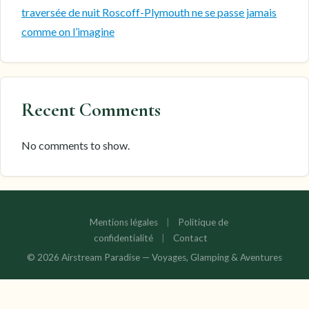
traversée de nuit Roscoff-Plymouth ne se passe jamais
comme on l’imagine
Recent Comments
No comments to show.
Mentions légales
|
Politique de
confidentialité
|
Contact
© 2026 Airstream Paradise — Voyages, Glamping & Aventures