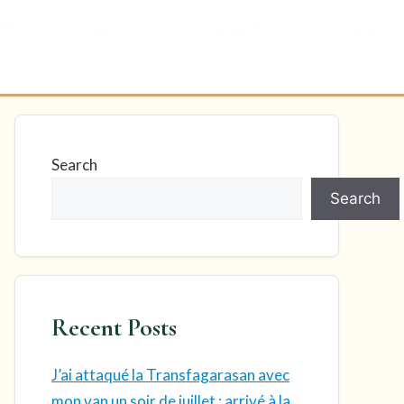
Search
Search
Recent Posts
J’ai attaqué la Transfagarasan avec
mon van un soir de juillet : arrivé à la