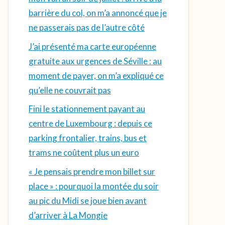
barrière du col, on m’a annoncé que je
ne passerais pas de l’autre côté
J’ai présenté ma carte européenne
gratuite aux urgences de Séville : au
moment de payer, on m’a expliqué ce
qu’elle ne couvrait pas
Fini le stationnement payant au
centre de Luxembourg : depuis ce
parking frontalier, trains, bus et
trams ne coûtent plus un euro
« Je pensais prendre mon billet sur
place » : pourquoi la montée du soir
au pic du Midi se joue bien avant
d’arriver à La Mongie