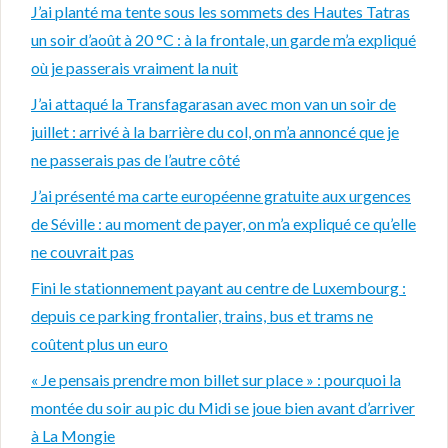
J’ai planté ma tente sous les sommets des Hautes Tatras
un soir d’août à 20 °C : à la frontale, un garde m’a expliqué
où je passerais vraiment la nuit
J’ai attaqué la Transfagarasan avec mon van un soir de
juillet : arrivé à la barrière du col, on m’a annoncé que je
ne passerais pas de l’autre côté
J’ai présenté ma carte européenne gratuite aux urgences
de Séville : au moment de payer, on m’a expliqué ce qu’elle
ne couvrait pas
Fini le stationnement payant au centre de Luxembourg :
depuis ce parking frontalier, trains, bus et trams ne
coûtent plus un euro
« Je pensais prendre mon billet sur place » : pourquoi la
montée du soir au pic du Midi se joue bien avant d’arriver
à La Mongie