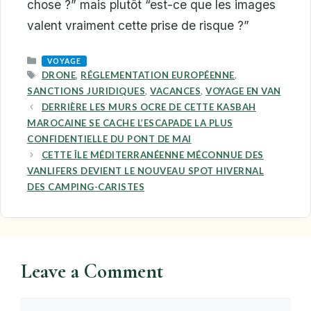
chose ?” mais plutôt “est-ce que les images
valent vraiment cette prise de risque ?”
CATEGORIES
VOYAGE
TAGS
DRONE
,
RÉGLEMENTATION EUROPÉENNE
,
SANCTIONS JURIDIQUES
,
VACANCES
,
VOYAGE EN VAN
DERRIÈRE LES MURS OCRE DE CETTE KASBAH
MAROCAINE SE CACHE L’ESCAPADE LA PLUS
CONFIDENTIELLE DU PONT DE MAI
CETTE ÎLE MÉDITERRANÉENNE MÉCONNUE DES
VANLIFERS DEVIENT LE NOUVEAU SPOT HIVERNAL
DES CAMPING-CARISTES
Leave a Comment
Comment