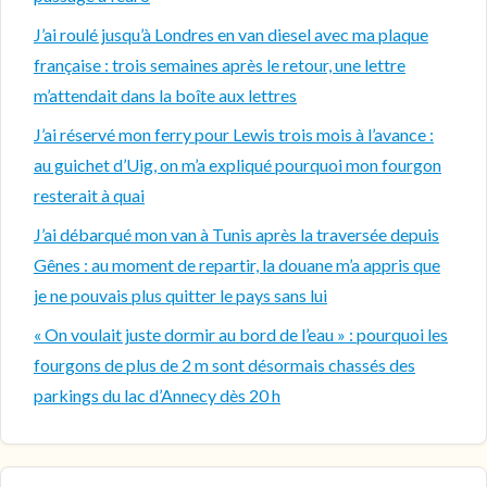
J’ai roulé jusqu’à Londres en van diesel avec ma plaque
française : trois semaines après le retour, une lettre
m’attendait dans la boîte aux lettres
J’ai réservé mon ferry pour Lewis trois mois à l’avance :
au guichet d’Uig, on m’a expliqué pourquoi mon fourgon
resterait à quai
J’ai débarqué mon van à Tunis après la traversée depuis
Gênes : au moment de repartir, la douane m’a appris que
je ne pouvais plus quitter le pays sans lui
« On voulait juste dormir au bord de l’eau » : pourquoi les
fourgons de plus de 2 m sont désormais chassés des
parkings du lac d’Annecy dès 20 h