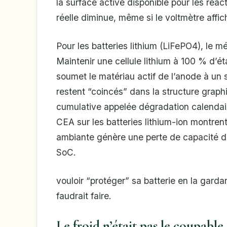
la surface active disponible pour les réac
réelle diminue, même si le voltmètre affi
Pour les batteries lithium (LiFePO4), le m
Maintenir une cellule lithium à 100 % d’é
soumet le matériau actif de l’anode à un
restent “coincés” dans la structure graph
cumulative appelée dégradation calenda
CEA sur les batteries lithium-ion montre
ambiante génère une perte de capacité de
SoC.
vouloir “protéger” sa batterie en la garda
faudrait faire.
Le froid n’était pas le coupable