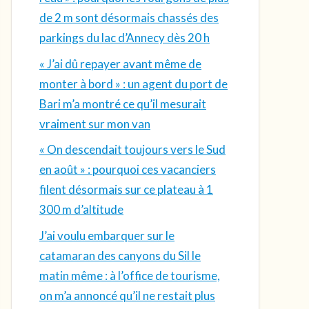
de 2 m sont désormais chassés des
parkings du lac d’Annecy dès 20 h
« J’ai dû repayer avant même de
monter à bord » : un agent du port de
Bari m’a montré ce qu’il mesurait
vraiment sur mon van
« On descendait toujours vers le Sud
en août » : pourquoi ces vacanciers
filent désormais sur ce plateau à 1
300 m d’altitude
J’ai voulu embarquer sur le
catamaran des canyons du Sil le
matin même : à l’office de tourisme,
on m’a annoncé qu’il ne restait plus