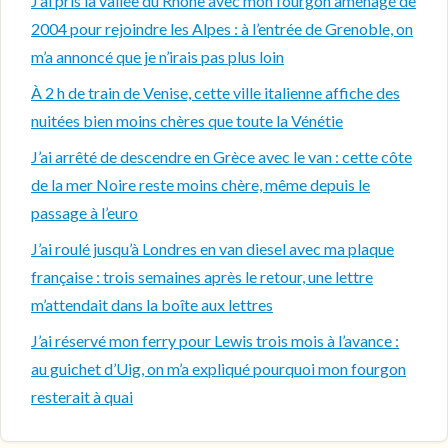
J’ai pris la vallée du Rhône avec mon fourgon aménagé de
2004 pour rejoindre les Alpes : à l’entrée de Grenoble, on
m’a annoncé que je n’irais pas plus loin
À 2 h de train de Venise, cette ville italienne affiche des
nuitées bien moins chères que toute la Vénétie
J’ai arrêté de descendre en Grèce avec le van : cette côte
de la mer Noire reste moins chère, même depuis le
passage à l’euro
J’ai roulé jusqu’à Londres en van diesel avec ma plaque
française : trois semaines après le retour, une lettre
m’attendait dans la boîte aux lettres
J’ai réservé mon ferry pour Lewis trois mois à l’avance :
au guichet d’Uig, on m’a expliqué pourquoi mon fourgon
resterait à quai