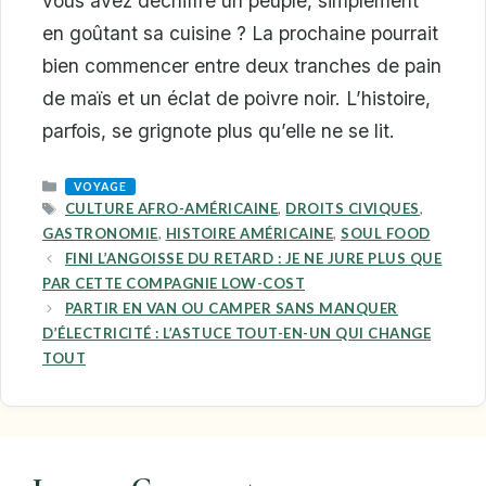
vous avez déchiffré un peuple, simplement
en goûtant sa cuisine ? La prochaine pourrait
bien commencer entre deux tranches de pain
de maïs et un éclat de poivre noir. L’histoire,
parfois, se grignote plus qu’elle ne se lit.
CATEGORIES
VOYAGE
TAGS
CULTURE AFRO-AMÉRICAINE
,
DROITS CIVIQUES
,
GASTRONOMIE
,
HISTOIRE AMÉRICAINE
,
SOUL FOOD
FINI L’ANGOISSE DU RETARD : JE NE JURE PLUS QUE
PAR CETTE COMPAGNIE LOW-COST
PARTIR EN VAN OU CAMPER SANS MANQUER
D’ÉLECTRICITÉ : L’ASTUCE TOUT-EN-UN QUI CHANGE
TOUT