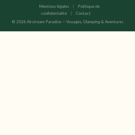
Mentions légales
|
Politique de
confidentialité
|
Contact
© 2026 Airstream Paradise — Voyages, Glamping & Aventures