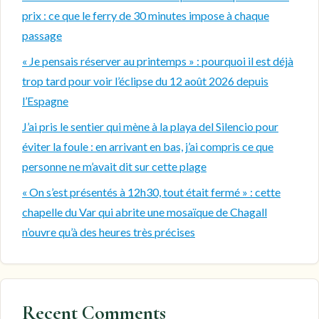
prix : ce que le ferry de 30 minutes impose à chaque
passage
« Je pensais réserver au printemps » : pourquoi il est déjà
trop tard pour voir l’éclipse du 12 août 2026 depuis
l’Espagne
J’ai pris le sentier qui mène à la playa del Silencio pour
éviter la foule : en arrivant en bas, j’ai compris ce que
personne ne m’avait dit sur cette plage
« On s’est présentés à 12h30, tout était fermé » : cette
chapelle du Var qui abrite une mosaïque de Chagall
n’ouvre qu’à des heures très précises
Recent Comments