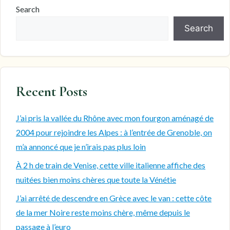
Search
Search
Recent Posts
J’ai pris la vallée du Rhône avec mon fourgon aménagé de
2004 pour rejoindre les Alpes : à l’entrée de Grenoble, on
m’a annoncé que je n’irais pas plus loin
À 2 h de train de Venise, cette ville italienne affiche des
nuitées bien moins chères que toute la Vénétie
J’ai arrêté de descendre en Grèce avec le van : cette côte
de la mer Noire reste moins chère, même depuis le
passage à l’euro