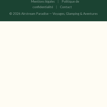
Mentions légales
|
Politique de
confidentialité
|
Contact
© 2026 Airstream Paradise — Voyages, Glamping & Aventures