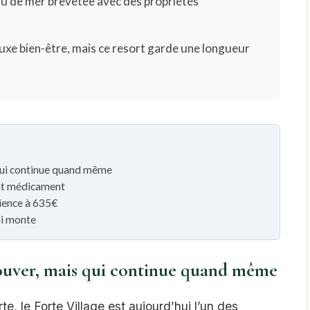
au de mer brevetée avec des propriétés
uxe bien-être, mais ce resort garde une longueur
s qui continue quand même
ent médicament
rience à 635€
ui monte
prouver, mais qui continue quand même
te, le Forte Village est aujourd’hui l’un des