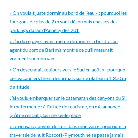
« On voulait juste dormir au bord de l’eau » : pourquoi les
fourgons de plus de 2 m sont désormais chassés des
parkings du lac d’Annecy dès 20 h
« J’ai dû repayer avant même de monter à bord » : un
agent du port de Bari m’a montré ce qu’il mesurait
vraiment sur mon van
« On descendait toujours vers le Sud en août » : pourquoi
ces vacanciers filent désormais sur ce plateau à 1 300 m
d’altitude
J’ai voulu embarquer sur le catamaran des canyons du Sil
le matin même : à l’office de tourisme, on m’a annoncé
qu’il ne restait plus une seule place
« Je pensais pouvoir dormir dans mon van » : pourquoi la
traversée de nuit Roscoff-Plymouth ne se passe jamais