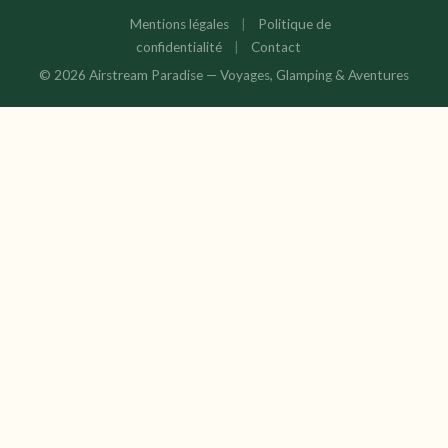
Mentions légales
|
Politique de
confidentialité
|
Contact
© 2026 Airstream Paradise — Voyages, Glamping & Aventures