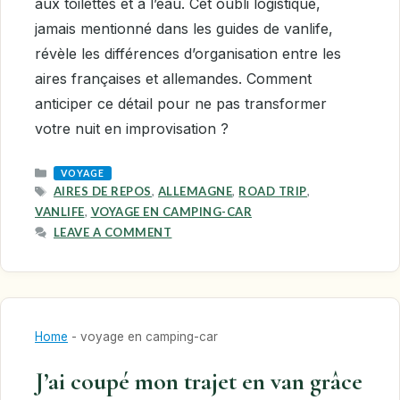
aux toilettes et à l’eau. Cet oubli logistique,
jamais mentionné dans les guides de vanlife,
révèle les différences d’organisation entre les
aires françaises et allemandes. Comment
anticiper ce détail pour ne pas transformer
votre nuit en improvisation ?
CATEGORIES
VOYAGE
TAGS
AIRES DE REPOS
,
ALLEMAGNE
,
ROAD TRIP
,
VANLIFE
,
VOYAGE EN CAMPING-CAR
LEAVE A COMMENT
Home
-
voyage en camping-car
J’ai coupé mon trajet en van grâce