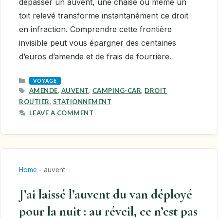
dépasser un auvent, une chaise ou même un
toit relevé transforme instantanément ce droit
en infraction. Comprendre cette frontière
invisible peut vous épargner des centaines
d’euros d’amende et de frais de fourrière.
CATEGORIES
VOYAGE
TAGS
AMENDE
,
AUVENT
,
CAMPING-CAR
,
DROIT
ROUTIER
,
STATIONNEMENT
LEAVE A COMMENT
Home
-
auvent
J’ai laissé l’auvent du van déployé
pour la nuit : au réveil, ce n’est pas