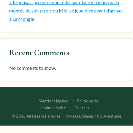
« Je pensais prendre mon billet sur place » : pourquoi la
montée du soir au pic du Midi se joue bien avant d’arriver
à La Mongie
Recent Comments
No comments to show.
Mentions légales
|
Politique de
confidentialité
|
Contact
© 2026 Airstream Paradise — Voyages, Glamping & Aventures