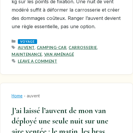
kg sur les points de fixation. Une nuit de vent
modéré suffit à déformer la carrosserie et créer
des dommages coûteux. Ranger l’auvent devient
une règle essentielle, pas une option.
CATEGORIES
VOYAGE
TAGS
AUVENT
,
CAMPING-CAR
,
CARROSSERIE
,
MAINTENANCE
,
VAN AMÉNAGÉ
LEAVE A COMMENT
Home
-
auvent
J’ai laissé l’auvent de mon van
déployé une seule nuit sur une
aire ventée : le matin, les bras