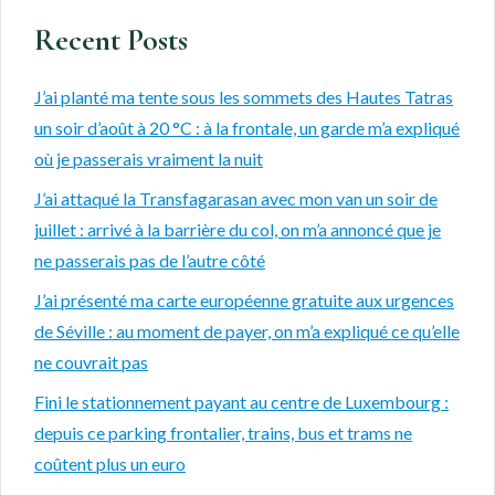
Recent Posts
J’ai planté ma tente sous les sommets des Hautes Tatras
un soir d’août à 20 °C : à la frontale, un garde m’a expliqué
où je passerais vraiment la nuit
J’ai attaqué la Transfagarasan avec mon van un soir de
juillet : arrivé à la barrière du col, on m’a annoncé que je
ne passerais pas de l’autre côté
J’ai présenté ma carte européenne gratuite aux urgences
de Séville : au moment de payer, on m’a expliqué ce qu’elle
ne couvrait pas
Fini le stationnement payant au centre de Luxembourg :
depuis ce parking frontalier, trains, bus et trams ne
coûtent plus un euro